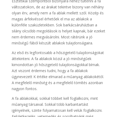
Esztétikai szempontból bizonyára nehéz túltenni a fa
változatokon, de az árakat tekintve bizony van néhány
olyan érv, amely nem a fa ablak mellett szól. Közép és
magas árfekvéssel érhetőek el ma az ablakok a
különféle szaküzletekben. Sok barkácsáruházban a
silány olcsóbb megoldások is helyet kapnak, bár ezeket
nem érdemes megvásárolni. Most rátérünk a jó
minőségű fából készült ablakok tulajdonságaira.
Az első és legfontosabb a hőszigetelő tulajdonságokat
áttekinteni. A fa ablakok közül a jó minőségűek
kimondottan jó hőszigetelő tulajdonságokkal bírnak.
Azt viszont érdemes tudni, hogy a fa ablakok
úgynevezett K értéke elmarad a műanyag ablakokétól.
A megfelelő minőség és a megfelelő tömítés azonban
nagyon fontos.
A fa ablakokkal, sokkal többet kell foglalkozni, mint
műanyag társaival. Sokkal több karbantartást
igényelnek, szinte folyamatosan kell velük foglalkozni.
Felületkezelés, vetemedés és sorolhatnánk még