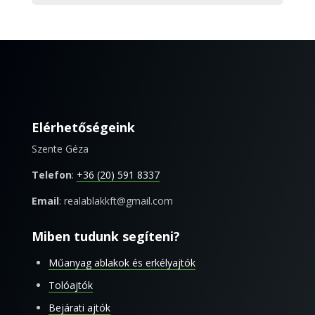
Elérhetőségeink
Szente Géza
Telefon
:
+36 (20) 591 8337
Email
: realablakkft@gmail.com
Miben tudunk segíteni?
Műanyag ablakok és erkélyajtók
Tolóajtók
Bejárati ajtók