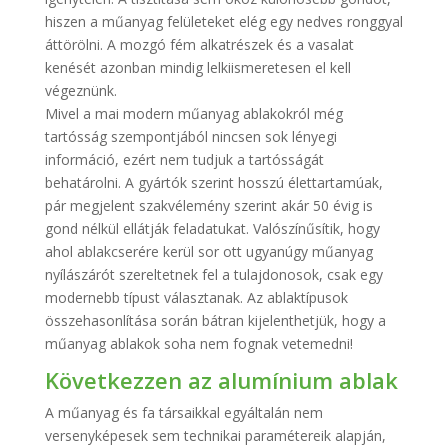
hiszen a műanyag felületeket elég egy nedves ronggyal
áttörölni. A mozgó fém alkatrészek és a vasalat
kenését azonban mindig lelkiismeretesen el kell
végeznünk.
Mivel a mai modern műanyag ablakokról még
tartósság szempontjából nincsen sok lényegi
információ, ezért nem tudjuk a tartósságát
behatárolni. A gyártók szerint hosszú élettartamúak,
pár megjelent szakvélemény szerint akár 50 évig is
gond nélkül ellátják feladatukat. Valószínűsítik, hogy
ahol ablakcserére kerül sor ott ugyanúgy műanyag
nyílászárót szereltetnek fel a tulajdonosok, csak egy
modernebb típust választanak. Az ablaktípusok
összehasonlítása során bátran kijelenthetjük, hogy a
műanyag ablakok soha nem fognak vetemedni!
Következzen az alumínium ablak
A műanyag és fa társaikkal egyáltalán nem
versenyképesek sem technikai paramétereik alapján,