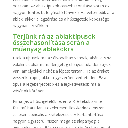
hosszan. Az ablaktípusok összehasonlítása során ez
nagyon fontos befolyásoló tényező! Ha vetemedik a fa
ablak, akkor a légzárása és a hőszigetelő képessége
nagyban lecsökken.
Térjünk rá az ablaktípusok
összehasonlítása során a
műanyag ablakokra
Ezek a típusok ma az élvonalban vannak, akár tetszik
valakinek akár nem. Rengeteg előnyös tulajdonságuk
van, amelyekkel nehéz a lépést tartani. Ha az árakat
vesszük alapul, akkor egyszerűen verhetetlen. Ez a
típus a legelterjedtebb és a legkedveltebb ma a
vásárlók körében.
Kimagasló hőszigetelők, ezért a K-értékük szinte
felülmúlhatatlan. Tökéletesen illeszkednek, hiszen
teljesen speicális a kivitelezésük. A karbantartása
nagyon egyszerű, hiszen maga az alapanyag is
igénytelen. A tisztítása sem okoz különösebb gondot,