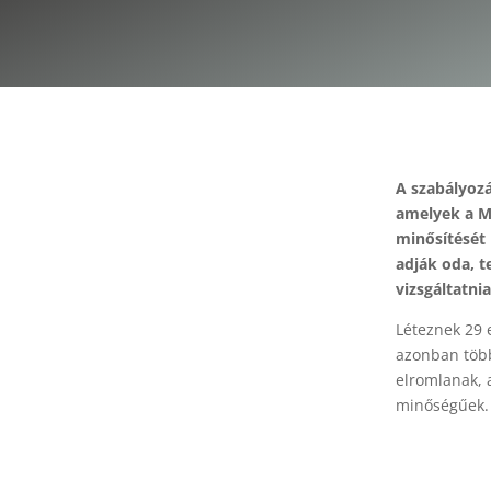
A szabályozá
amelyek a M
minősítését
adják oda, t
vizsgáltatnia
Léteznek 29 e
azonban több
elromlanak, 
minőségűek.