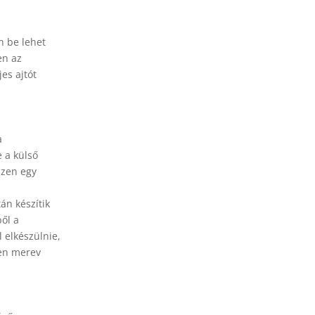
n be lehet
en az
es ajtót
a
 a külső
szen egy
án készítik
ből a
l elkészülnie,
ően merev