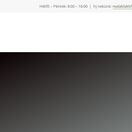
Hétfő – Péntek: 8:00 – 16:00 | Írj nekünk:
realablakk