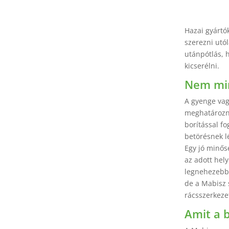
Hazai gyártó
szerezni utó
utánpótlás, 
kicserélni.
Nem min
A gyenge vag
meghatározni
borítással f
betörésnek l
Egy jó minős
az adott hel
legnehezebb k
de a Mabisz 
rácsszerkezet
Amit a b