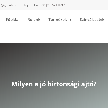
ft@gmail.com
| Hívj minket:
+36 (20) 591 8337
Főoldal
Rólunk
Termékek
Színválaszték
Milyen a jó biztonsági ajtó?