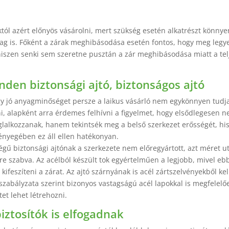
któl azért előnyös vásárolni, mert szükség esetén alkatrészt könnye
lag is. Főként a zárak meghibásodása esetén fontos, hogy meg legy
hiszen senki sem szeretne pusztán a zár meghibásodása miatt a telj
den biztonsági ajtó, biztonságos ajtó
y jó anyagminőséget persze a laikus vásárló nem egykönnyen tudj
, alapként arra érdemes felhívni a figyelmet, hogy elsődlegesen ne
oglalkozzanak, hanem tekintsék meg a belső szerkezet erősségét, hi
ényegében ez áll ellen hatékonyan.
égű biztonsági ajtónak a szerkezete nem előregyártott, azt méret ut
yre szabva. Az acélból készült tok egyértelműen a legjobb, mivel eb
ifeszíteni a zárat. Az ajtó szárnyának is acél zártszelvényekből kel
szabályzata szerint bizonyos vastagságú acél lapokkal is megfelel
et lehet létrehozni.
iztosítók is elfogadnak