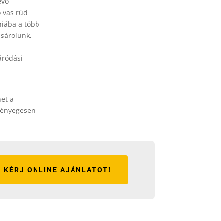
évő
ő vas rúd
hiába a több
ásárolunk,
áródási
l
het a
 lényegesen
KÉRJ ONLINE AJÁNLATOT!