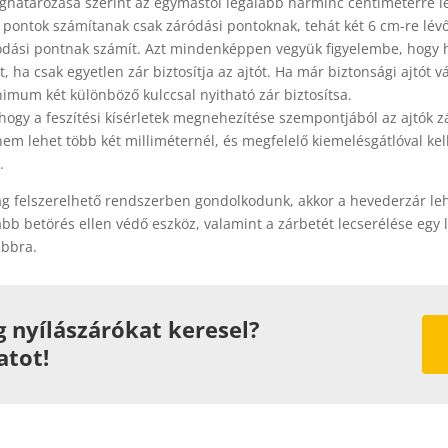
határozása szerint az egymástól legalább harminc centiméterre l
 pontok számítanak csak záródási pontoknak, tehát két 6 cm-re lév
ódási pontnak számít. Azt mindenképpen vegyük figyelembe, hogy 
, ha csak egyetlen zár biztosítja az ajtót. Ha már biztonsági ajtót v
nimum két különböző kulccsal nyitható zár biztosítsa.
hogy a feszítési kísérletek megnehezítése szempontjából az ajtók z
em lehet több két milliméternél, és megfelelő kiemelésgátlóval kel
.
ag felszerelhető rendszerben gondolkodunk, akkor a hevederzár le
bb betörés ellen védő eszköz, valamint a zárbetét lecserélése egy
abbra.
nyílászárókat keresel?
atot!