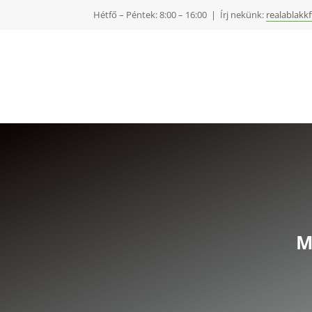
Hétfő – Péntek: 8:00 – 16:00 | Írj nekünk:
realablakk
M