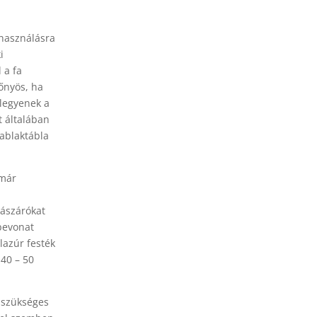
lhasználásra
i
 a fa
lőnyös, ha
 legyenek a
t általában
 ablaktábla
 már
lászárókat
 bevonat
lazúr festék
 40 – 50
lszükséges