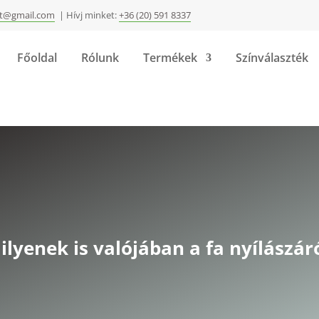
ft@gmail.com
| Hívj minket:
+36 (20) 591 8337
Főoldal
Rólunk
Termékek
Színválaszték
ilyenek is valójában a fa nyílászár