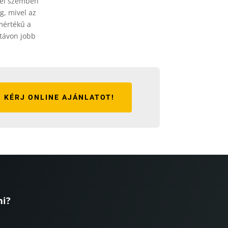
zzel szemben
g, mivel az
mértékű a
 távon jobb
KÉRJ ONLINE AJÁNLATOT!
ni?