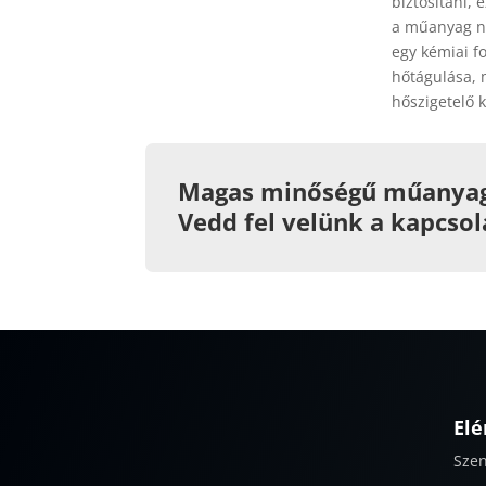
biztosítani,
a műanyag ny
egy kémiai 
hőtágulása, 
hőszigetelő k
Magas minőségű műanyag 
Vedd fel velünk a kapcsol
Elé
Szen