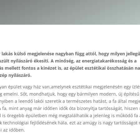
 lakás külső megjelenése nagyban függ attól, hogy milyen jellegű
zült nyílászáró ékesíti. A minőség, az energiatakarékosság és a
ás mellett fontos a kinézet is, az épület esztétikai összhatásán 
zép nyílászáró.
lyan épület vagy ház van,amelynek esztétikai megjelenésén egy ízlé
 emelni. Sőt, mondhatjuk, hogy egy bármilyen modern, új építésű
nnyiben a leendő lakói szeretik a természetes hatást, a fa által megje
A fa, mint anyag már időtlen idők óta bizonyítja tartósságát, hisze
l is öregebb épületben még megtalálhatók a jelenleg is működő fa 
nk technológiai fejlődésének hála, ezt az amúgy is nagy tartósságo
ni az időben.