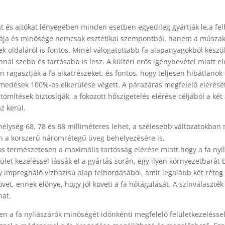
at és ajtókat lényegében minden esetben egyedileg gyártják le,a fe
jtája és minősége nemcsak esztétikai szempontból, hanem a műszak
k oldaláról is fontos. Minél válogatottabb fa alapanyagokból készül
nnál szebb és tartósabb is lesz. A kültéri erős igénybevétel miatt e
 ragasztják a fa alkatrészeket, és fontos, hogy teljesen hibátlanok
medések 100%-os elkerülése végett. A párazárás megfelelő elérésé
tömítések biztosítják, a fokozott hőszigetelés elérése céljából a két
z kerül.
mélység 68, 78 és 88 milliméteres lehet, a szélesebb változatokban
n a korszerű háromrétegű üveg behelyezésére is.
s természetesen a maximális tartósság elérése miatt,hogy a fa nyí
ület kezeléssel lássák el a gyártás során, egy ilyen környezetbarát
y impregnáló vízbázisú alap felhordásából, amit legalább két réteg 
vet, ennek előnye, hogy jól követi a fa hőtágulását. A színválaszték
hat.
n a fa nyílászárók minőségét időnkénti megfelelő felületkezelésse