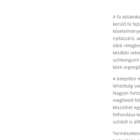
A fa ablakok
kerülő fa fa
követelménye
nyílászáró, a
több rétegben
későbbi vete
szilikongumi 
közé argongá
A beépítési 
lehetőség va
Nagyon fonto
megfelelő fel
készülhet eg
felhordása kö
színből is áll
Természetese