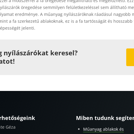
 ezzel a módszerrel a fa öregedése megállítható és megelőzhető. E
ílászárók öregedése semmilyen felületkezeléssel sem állítható me
folyamat eredménye. A műanyag nyílászáróknak ráadásul nagyobb 
mint a fa szerkezetű ablakoknak, ez is a fa tartósságát és hosszabb
épességét jelenti.
nyílászárókat keresel?
atot!
rhetőségeink
Miben tudunk segíte
te Géza
Műanyag ablakok és