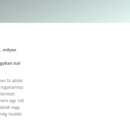
, milyen
nagyban tud
ses fa ablak
 ingatlanhoz
lenített
n nem egy 100
ablak vagy
t még tovább