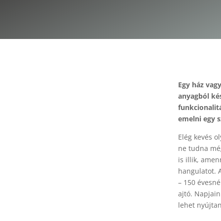
Egy ház vagy
anyagból kés
funkcionalit
emelni egy s
Elég kevés o
ne tudna még
is illik, ame
hangulatot. 
– 150 évesné
ajtó. Napjai
lehet nyújta